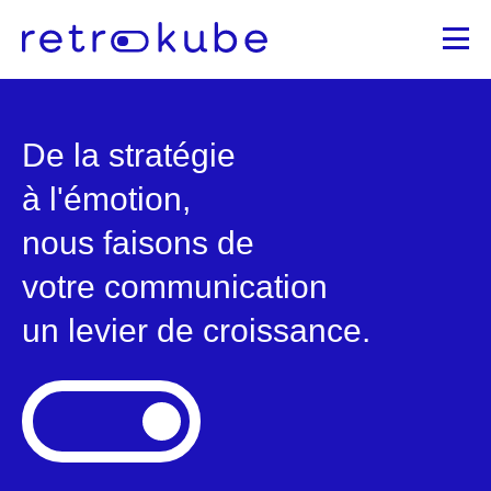
Aller
au
contenu
principal
RETROKUBE, AGENCE D
De la stratégie
à l'émotion,
nous faisons de
votre communication
un levier de croissance.