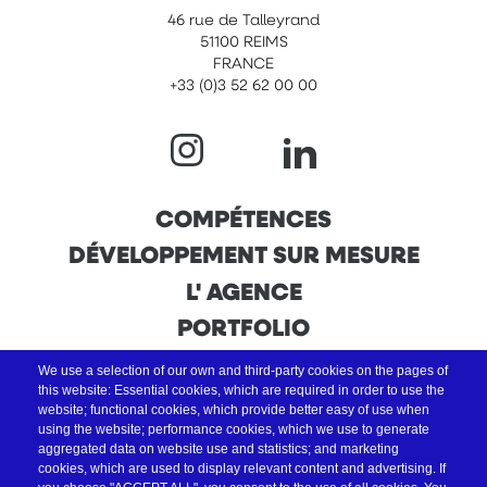
46 rue de Talleyrand
51100 REIMS
FRANCE
+33 (0)3 52 62 00 00
NAVIGATION
COMPÉTENCES
DÉVELOPPEMENT SUR MESURE
PRINCIPALE
L' AGENCE
PORTFOLIO
We use a selection of our own and third-party cookies on the pages of
this website: Essential cookies, which are required in order to use the
website; functional cookies, which provide better easy of use when
using the website; performance cookies, which we use to generate
aggregated data on website use and statistics; and marketing
cookies, which are used to display relevant content and advertising. If